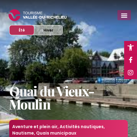
Afficher le site en mode
Afficher le site en mode
Été
Hiver
Ope
Quai du Vieux-
Moulin
Aventure et plein air
,
Activités nautiques
,
Nautisme
,
Quais municipaux