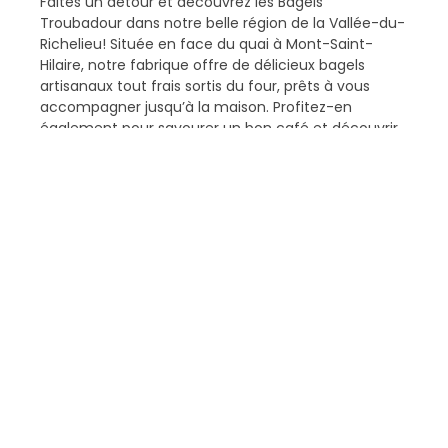
Faites un détour et découvrez les Bagels
Troubadour dans notre belle région de la Vallée-du-
Richelieu! Située en face du quai à Mont-Saint-
Hilaire, notre fabrique offre de délicieux bagels
artisanaux tout frais sortis du four, prêts à vous
accompagner jusqu’à la maison. Profitez-en
également pour savourer un bon café et découvrir
nos produits locaux.
En savoir plus