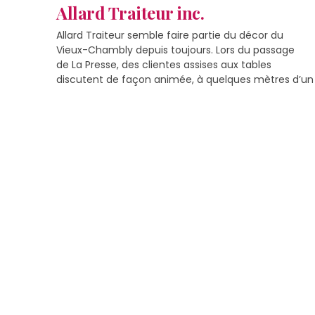
Allard Traiteur inc.
Allard Traiteur semble faire partie du décor du
Vieux-Chambly depuis toujours. Lors du passage
de La Presse, des clientes assises aux tables
discutent de façon animée, à quelques mètres d’un
comptoir garni de sandwichs et de cupcakes
colorés. Une voisine entre demander aux employés
comment vont les affaires aujourd’hui. Derrière le
comptoir, à la barre de l’établissement, […]
En savoir plus