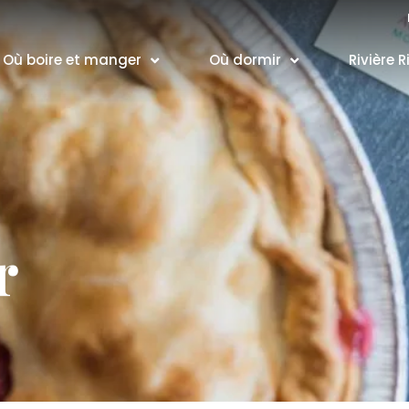
Où boire et manger
Où dormir
Rivière R
r