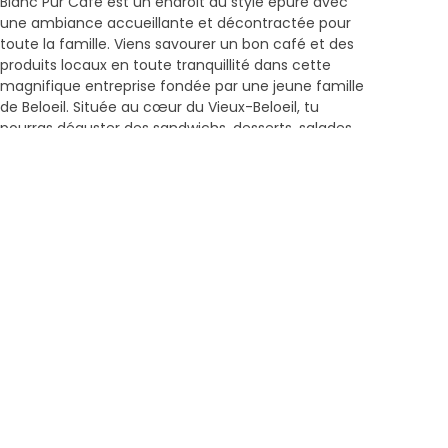
Blanc Pur Café est un endroit au style épuré avec
une ambiance accueillante et décontractée pour
toute la famille. Viens savourer un bon café et des
produits locaux en toute tranquillité dans cette
magnifique entreprise fondée par une jeune famille
de Beloeil. Située au cœur du Vieux-Beloeil, tu
pourras déguster des sandwichs, desserts, salades
et soupes faites […]
En savoir plus