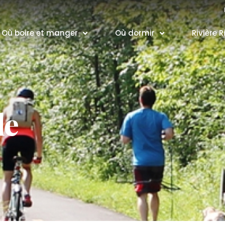
Où boire et manger
Où dormir
Rivière R
le