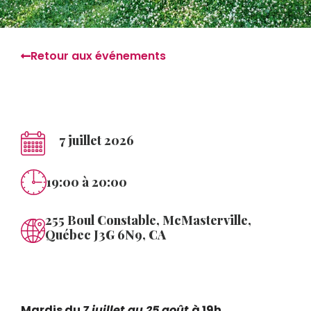
Retour aux événements
7 juillet 2026
19:00
à 20:00
255 Boul Constable, McMasterville,
Québec J3G 6N9, CA
Mardis du
7 juillet au 25 août
à 19h