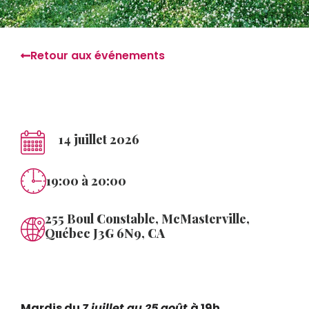
Retour aux événements
14 juillet 2026
19:00
à 20:00
255 Boul Constable, McMasterville,
Québec J3G 6N9, CA
Mardis du
7 juillet au 25 août
à 19h