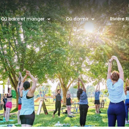
Où boire et manger
Où dormir
Rivière R
ir