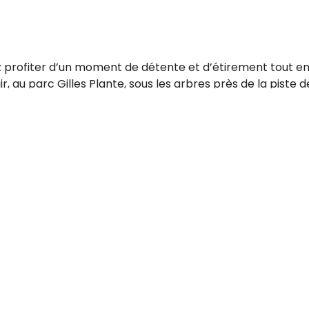
 profiter d’un moment de détente et d’étirement tout en
, au parc Gilles Plante, sous les arbres près de la piste
 accessibles, favorisant la relaxation et le bien-être, le
et reste connecté(e)!