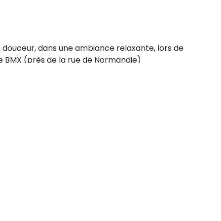
 douceur, dans une ambiance relaxante, lors de
 de BMX (près de la rue de Normandie)
 tout dans un cadre naturel inspirant.
S'inscrire