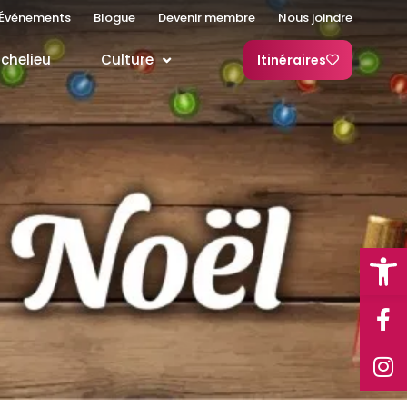
Événements
Blogue
Devenir membre
Nous joindre
ichelieu
Culture
Itinéraires
Open