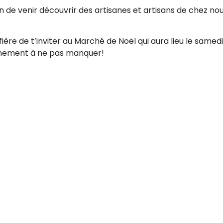
 de venir découvrir des artisanes et artisans de chez nou
fière de t’inviter au Marché de Noël qui aura lieu le same
événement à ne pas manquer!
nts tout en encourageant l’achat local. Plus de 30 artisa
accessoires, des bijoux, des produits de soin et de bien-ê
ique sur place. Prévois de l’argent comptant. Certain(e)
s bancaires. Nous t’encourageons à apporter tes sacs réuti
a durée de l’événement.
beloeil.ca/loisirs-culture/evenements/marche-de-noel/