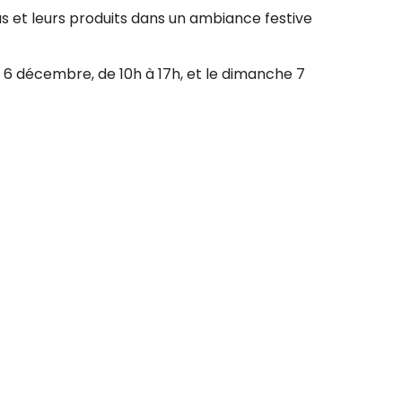
s et leurs produits dans un ambiance festive
di 6 décembre, de 10h à 17h, et le dimanche 7
nes et artisans de la région seront présents. Tu
tre, des objets pour la maison, des produits du
s exposant(e)s acceptent les paiements par
lisables pour faire tes emplettes.