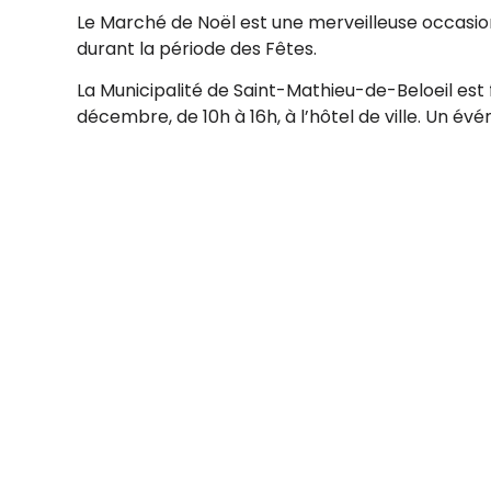
Le Marché de Noël est une merveilleuse occasion
durant la période des Fêtes.
La Municipalité de Saint-Mathieu-de-Beloeil est 
décembre, de 10h à 16h, à l’hôtel de ville. Un 
Viens à la rencontre de nos exposantes et exposa
y trouveras de tout pour gâter tes proches! Des 
terroir et plus encore.
Prendre note qu’il n’y a aucun guichet automat
carte de débit et crédit ainsi que les transfert
La bibliothèque municipale sera fermée pour l
Pour plus d’informations : https://stmathieude