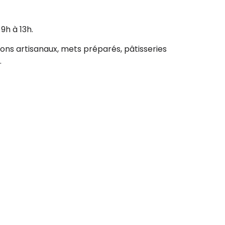
9h à 13h.
avons artisanaux, mets préparés, pâtisseries
.
vec vous leur passion et vous feront goûter à
S'inscrire