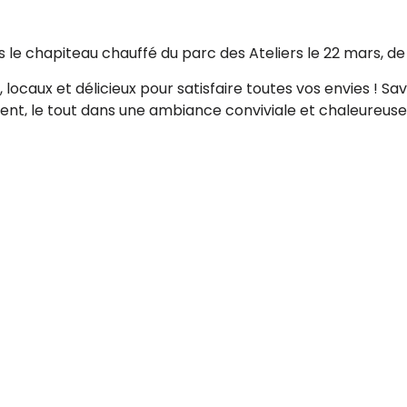
 le chapiteau chauffé du parc des Ateliers le 22 mars, de 
, locaux et délicieux pour satisfaire toutes vos envies ! S
ent, le tout dans une ambiance conviviale et chaleureuse
uveaux producteurs locaux et régionaux, qui partageront a
ables pour transporter vos emplettes.
et reste connecté(e)!