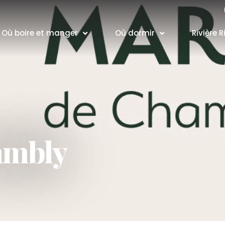
Où boire et manger
Où dormir
Rivière R
ambly