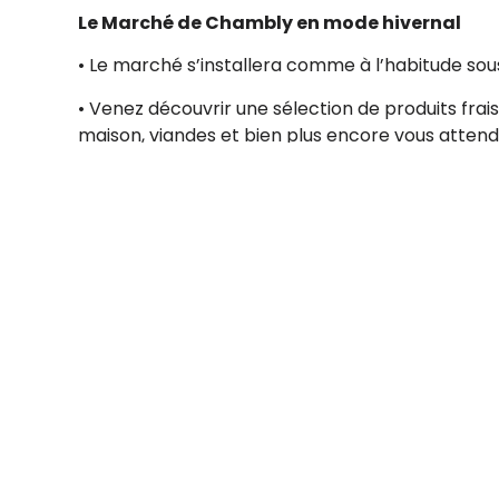
Le Marché de Chambly en mode hivernal
• Le marché s’installera comme à l’habitude sous
• Venez découvrir une sélection de produits frais
maison, viandes et bien plus encore vous attend
• Ce sera l’occasion idéale de rencontrer de no
leurs produits de qualité.
• Le stationnement est gratuit, mais limité.
• Pensez également à prendre vos sacs réutilis
Reçois des mises à jour 
Abonne-toi à notre infolettre.