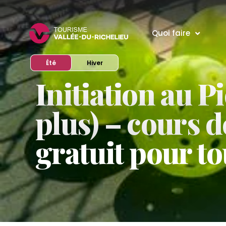
Quoi faire
Afficher le site en mode
Afficher le site en mode
Été
Hiver
Initiation au Pi
plus) – cours d
gratuit pour t