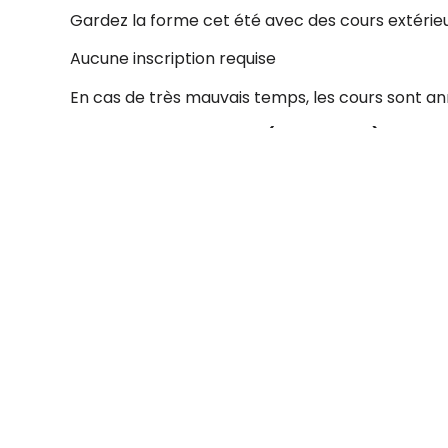
Gardez la forme cet été avec des cours extérieur
Aucune inscription requise
En cas de très mauvais temps, les cours sont an
Initiation au pickleball (volet junior)
Jeudi 7 août 2025
19 h 30 à 20 h 30 (10 ans et plus)
Patinoire du parc du Centre multifonctionnel
Reçois des mises à jour 
Abonne-toi à notre infolettre.