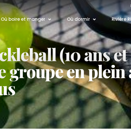
Où boire et manger
Où dormir
Rivière R
ckleball (10 ans et
e groupe en plein 
ous