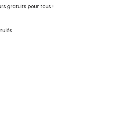
s gratuits pour tous !
nulés
et reste connecté(e)!