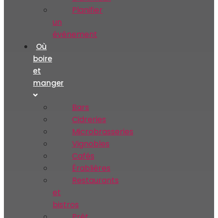
Planifier
un
événement
Où
boire
et
manger
Bars
Cidreries
Microbrasseries
Vignobles
Cafés
Érablières
Restaurants
et
bistros
Prêt