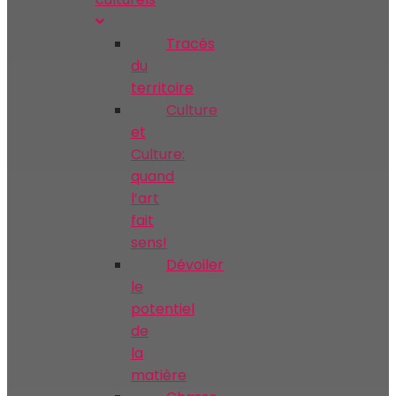
Tracés
du
territoire
Culture
et
Culture:
quand
l’art
fait
sens!
Dévoiler
le
potentiel
de
la
matière