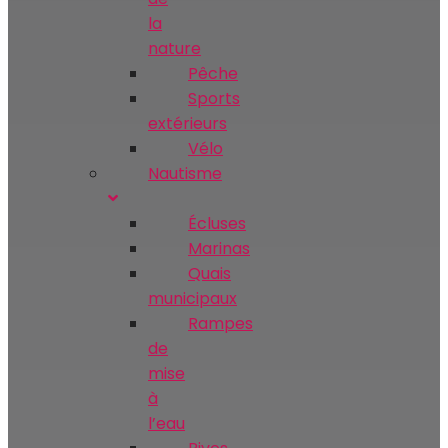
la
nature
Pêche
Sports
extérieurs
Vélo
Nautisme
Écluses
Marinas
Quais
municipaux
Rampes
de
mise
à
l’eau