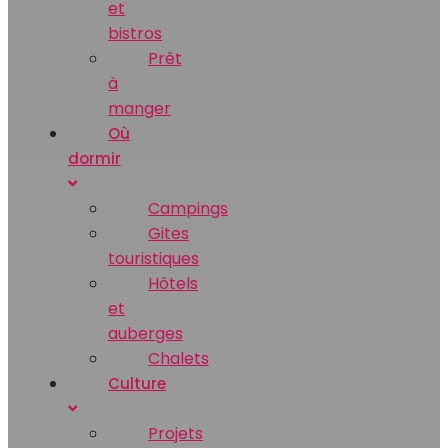
et
bistros
Prêt
à
manger
Où
dormir
Campings
Gites
touristiques
Hôtels
et
auberges
Chalets
Culture
Projets