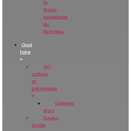
la
Route
touristique
du
Richelieu
Quoi
faire
Art‚
culture
et
patrimoine
Galeries
d’art
Saveur
locale