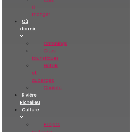
à
manger
Où
dormir
Campings
Gites
touristiques
Hôtels
et
auberges
Chalets
Rivière
Richelieu
Culture
Projets
culturels