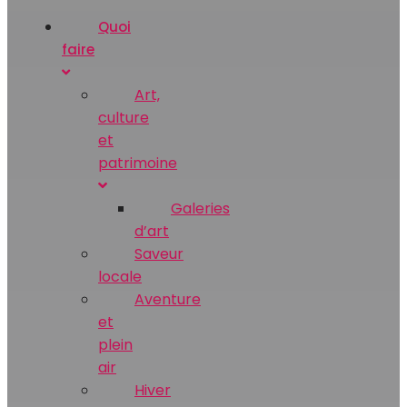
Quoi
faire
Art‚
culture
et
patrimoine
Galeries
d’art
Saveur
locale
Aventure
et
plein
air
Hiver