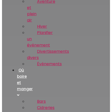
Aventure
et
plein
air
Hiver
Planifier
un
événement
Divertissements
divers
Événements
Où
boire
et
manger
Bars
Cidreries