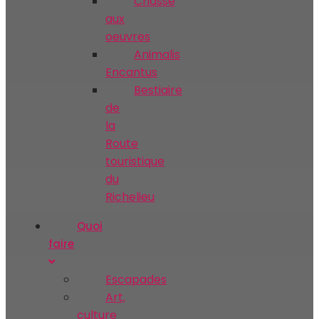
Chasse
aux
oeuvres
Animalis
Encantus
Bestiaire
de
la
Route
touristique
du
Richelieu
Quoi
faire
Escapades
Art‚
culture