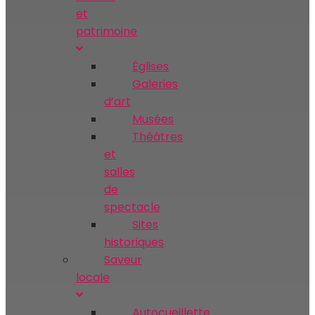
et
patrimoine
Églises
Galeries
d’art
Musées
Théâtres
et
salles
de
spectacle
Sites
historiques
Saveur
locale
Autocueillette