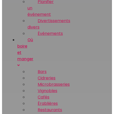
Planifier
un
événement
Divertissements
divers
Événements
Où
boire
et
manger
Bars
Cidreries
Microbrasseries
Vignobles
Cafés
Érablières
Restaurants