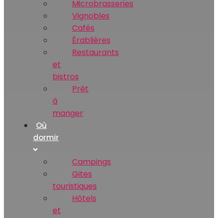
Microbrasseries
Vignobles
Cafés
Érablières
Restaurants
et
bistros
Prêt
à
manger
Où
dormir
Campings
Gites
touristiques
Hôtels
et