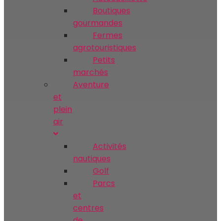
Boutiques
gourmandes
Fermes
agrotouristiques
Petits
marchés
Aventure
et
plein
air
Activités
nautiques
Golf
Parcs
et
centres
de