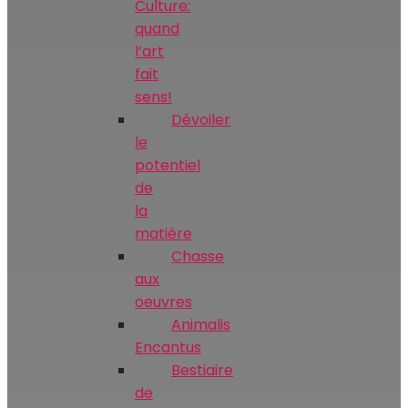
Culture:
quand
l’art
fait
sens!
Dévoiler
le
potentiel
de
la
matière
Chasse
aux
oeuvres
Animalis
Encantus
Bestiaire
de