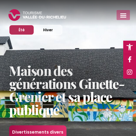
Afficher le site en mode
Afficher le site en mode
Été
Hiver
Ope
Maison des
générations Ginette-
Grenier et sa place
publique
Divertissements divers