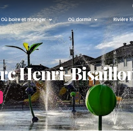
Où boire et manger
Où dormir
Rivière R
arc Henri-Bisaillo