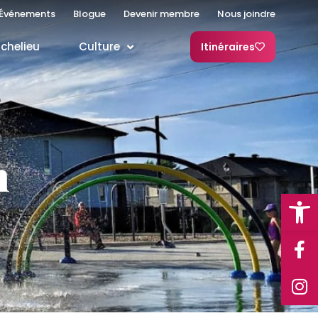
Événements
Blogue
Devenir membre
Nous joindre
ichelieu
Culture
Itinéraires
n
Open