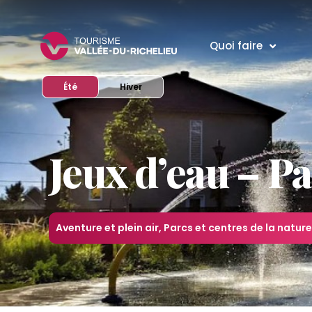
Quoi faire
Afficher le site en mode
Afficher le site en mode
Été
Hiver
Jeux d’eau – P
Aventure et plein air
,
Parcs et centres de la nature