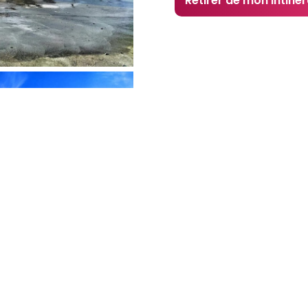
Retirer de mon intinér