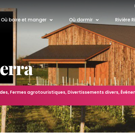
Où boire et manger
Où dormir
Rivière R
erra
ndes
,
Fermes agrotouristiques
,
Divertissements divers
,
Événe