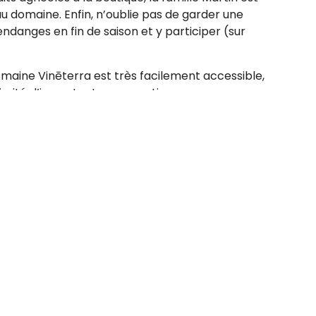
au domaine. Enfin, n’oublie pas de garder une
endanges en fin de saison et y participer (sur
maine Vinēterra est très facilement accessible,
ximité d’importants axes routiers.
aire