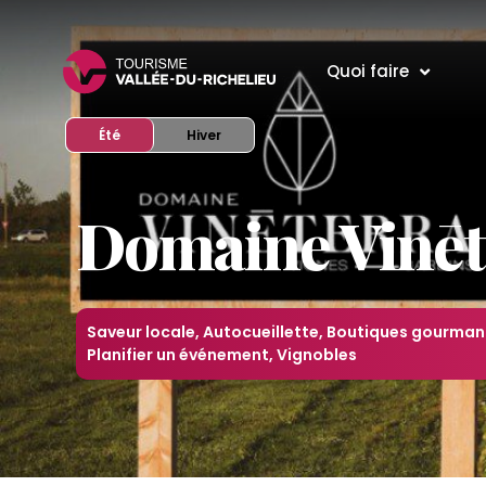
Quoi faire
Afficher le site en mode
Afficher le site en mode
Été
Hiver
Domaine Vinēt
Saveur locale
,
Autocueillette
,
Boutiques gourma
Planifier un événement
,
Vignobles