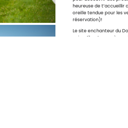
heureuse de t’accueillir 
oreille tendue pour les v
réservation)!
Le site enchanteur du Do
puisqu’il se trouve à pro
Retirer de mon intinér