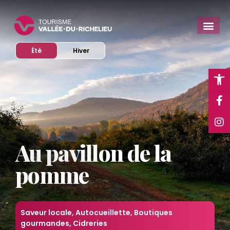
Afficher le site en mode
Afficher le site en mode
Été
Hiver
Ope
Au pavillon de la
pomme
Saveur locale
,
Autocueillette
,
Boutiques
gourmandes
,
Cidreries