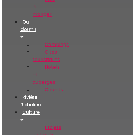
à
manger
Où
dormir
Campings
Gites
touristiques
Hôtels
et
auberges
Chalets
Rivière
Richelieu
Culture
Projets
culturels