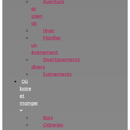
Aventure
et
plein
air
Hiver
Planifier
un
événement
Divertissements
divers
Événements
Où
boire
et
manger
Bars
Cidreries