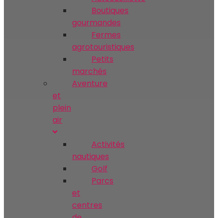
Boutiques
gourmandes
Fermes
agrotouristiques
Petits
marchés
Aventure
et
plein
air
Activités
nautiques
Golf
Parcs
et
centres
de