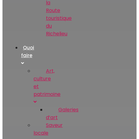
la
Route
touristique
du
Richelieu
Quoi
faire
Art‚
culture
et
patrimoine
Galeries
d’art
Saveur
locale