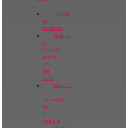
Tracés
du
territoire
Culture
et
Culture:
quand
l’art
fait
sens!
Dévoiler
le
potentiel
de
la
matière