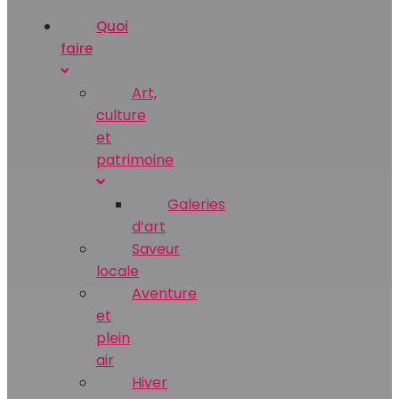
Quoi
faire
Art‚
culture
et
patrimoine
Galeries
d’art
Saveur
locale
Aventure
et
plein
air
Hiver