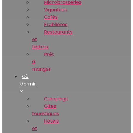
Microbrasseries
Vignobles
Cafés
Érablières
Restaurants
et
bistros
Prêt
à
manger
Où
dormir
Campings
Gites
touristiques
Hôtels
et