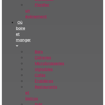
Planifier
un
événement
Où
boire
et
manger
Bars
Cidreries
Microbrasseries
Vignobles
Cafés
Érablières
Restaurants
et
bistros
Prêt