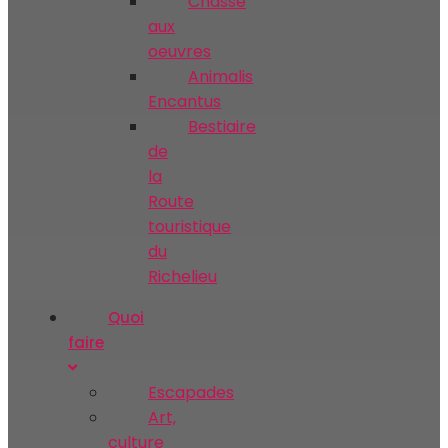
Chasse
aux
oeuvres
Animalis
Encantus
Bestiaire
de
la
Route
touristique
du
Richelieu
Quoi
faire
Escapades
Art‚
culture