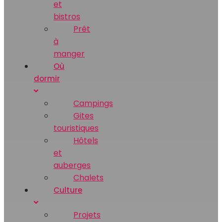
et
bistros
Prêt
à
manger
Où
dormir
Campings
Gites
touristiques
Hôtels
et
auberges
Chalets
Culture
Projets