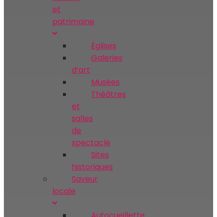
et
patrimoine
Églises
Galeries
d’art
Musées
Théâtres
et
salles
de
spectacle
Sites
historiques
Saveur
locale
Autocueillette