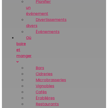
Planifier
un
événement
Divertissements
divers
Événements
Où
boire
et
manger
Bars
Cidreries
Microbrasseries
Vignobles
Cafés
Érablières
Restaurants