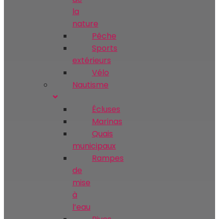
la
nature
Pêche
Sports
extérieurs
Vélo
Nautisme
Écluses
Marinas
Quais
municipaux
Rampes
de
mise
à
l’eau