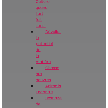
Culture:
quand
l’art
fait
sens!
Dévoiler
le
potentiel
de
la
matière
Chasse
aux
oeuvres
Animalis
Encantus
Bestiaire
de