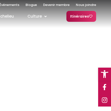
Événements
Blogue
Devenir membre
Nous joindre
ichelieu
Culture
Itinéraires
Open