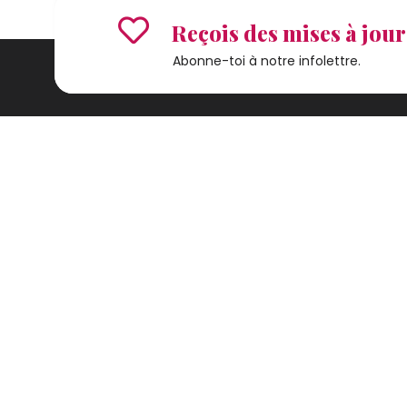
Reçois des mises à jour 
Abonne-toi à notre infolettre.
Bureau administratif
255, boulevard Laurier, bureau 100
Ajoute 
McMasterville (Québec) J3G 0B7
Conditio
450 464-0339
Carte in
tourisme@mrcvr.ca
Visiter la MRCVR
© 2026 Tous droits réservés.