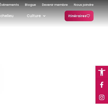
Événements
Blogue
Devenir membre
Nous joindre
ichelieu
Culture
Itinéraires
Open