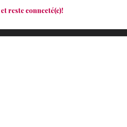
et reste connecté(e)!
ton événement
Politique de
confidentialité
ns d'utilisation
Renseignements
teractive
personnels
Demande d'accès à
l'information