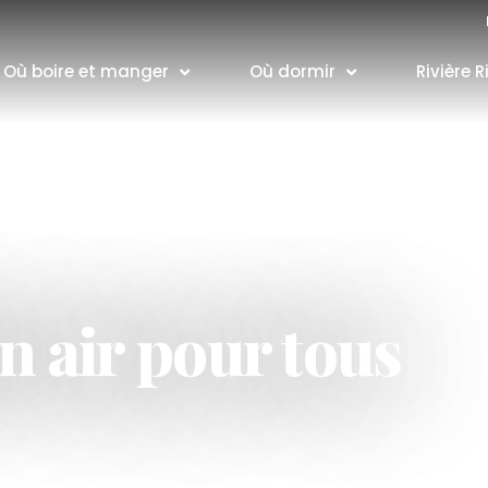
Où boire et manger
Où dormir
Rivière R
n air pour tous