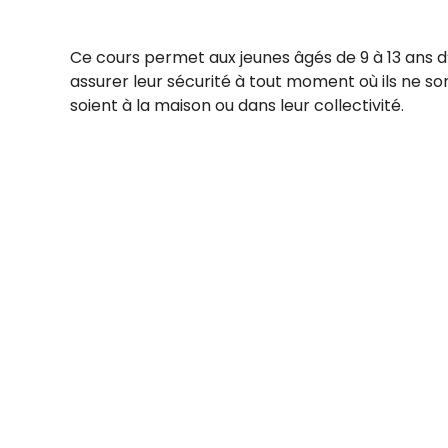
Ce cours permet aux jeunes âgés de 9 à 13 ans
assurer leur sécurité à tout moment où ils ne sont
soient à la maison ou dans leur collectivité.
Reçois des mises à jour 
Abonne-toi à notre infolettre.
Bureau administratif
255, boulevard Laurier, bureau 100
Ajoute 
McMasterville (Québec) J3G 0B7
Conditio