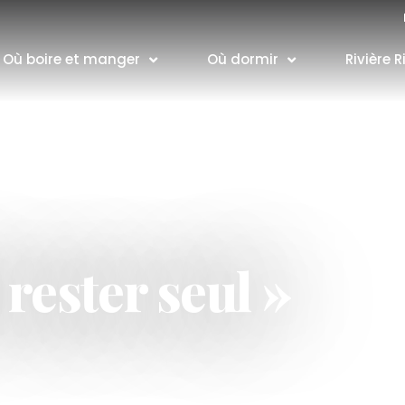
Où boire et manger
Où dormir
Rivière R
 rester seul »