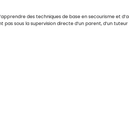
 d’apprendre des techniques de base en secourisme et d’
 pas sous la supervision directe d’un parent, d’un tuteur o
et reste connecté(e)!
ton événement
Politique de
confidentialité
ns d'utilisation