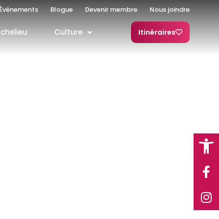
Événements
Blogue
Devenir membre
Nous joindre
ichelieu
Culture
Itinéraires
Open