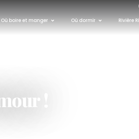
Où boire et manger
Où dormir
Rivière R
mour !