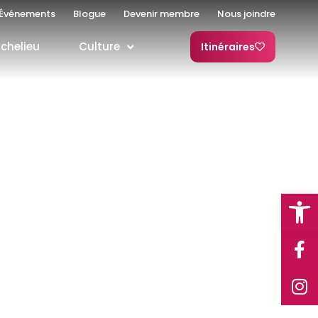
Événements
Blogue
Devenir membre
Nous joindre
ichelieu
Culture
Itinéraires
Open